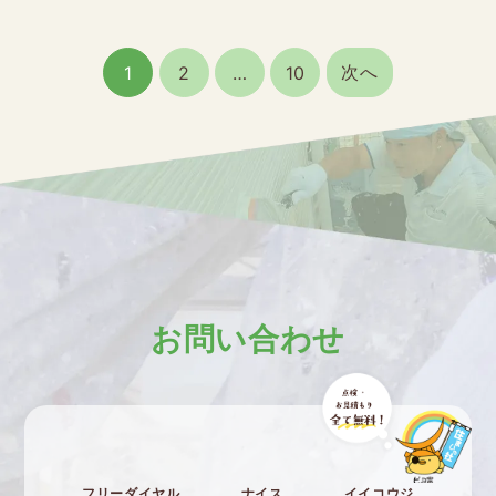
投
次へ
1
2
…
10
稿
の
ペ
ー
ジ
送
り
お問い合わせ
フリーダイヤル
ナイス
イイコウジ