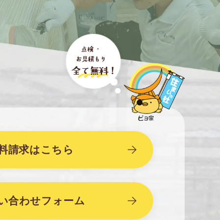
壁
屋根カバ
塗
ー工法
装
外壁塗装と屋根カバー工法
外
壁
屋根カバ
料請求はこちら
塗
ー工法
装
外壁塗装と屋根カバー工法
い合わせフォーム