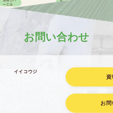
屋根カバ
壁
屋根カバ
ー工法
塗
ー工法
装
装と屋根カバー工法
外壁塗装と屋根カバー工法
お問い合わせ
イイコウジ
屋根カバ
資
ー工法
装と屋根カバー工法
お問
外