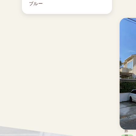
ブルー
外