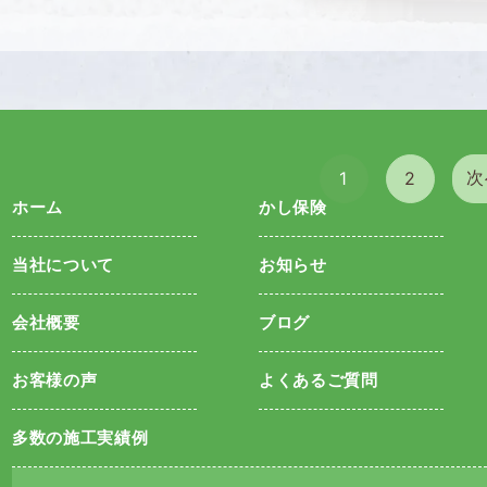
壁
屋根カバ
塗
ー工法
装
外壁塗装と屋根カバー工法
次
1
2
ホーム
かし保険
当社について
お知らせ
会社概要
ブログ
お客様の声
よくあるご質問
多数の施工実績例