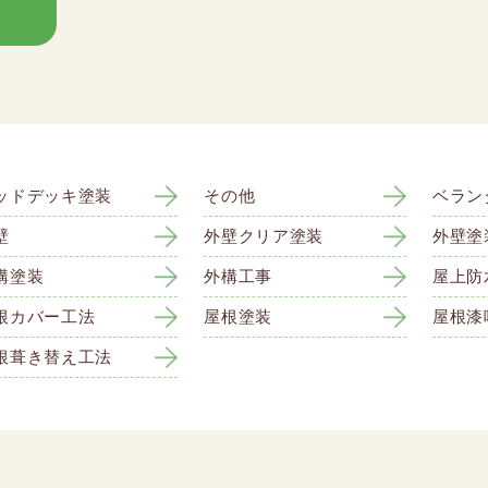
ッドデッキ塗装
その他
ベラン
壁
外壁クリア塗装
外壁塗
構塗装
外構工事
屋上防
根カバー工法
屋根塗装
屋根漆
根葺き替え工法