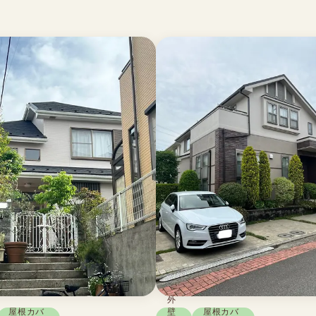
外
屋根カバ
壁
屋根カバ