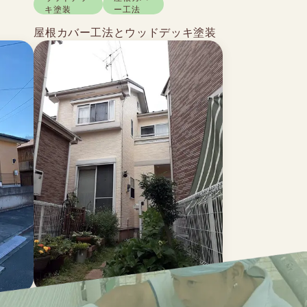
キ塗装
ー工法
屋根カバー工法とウッドデッキ塗装
外