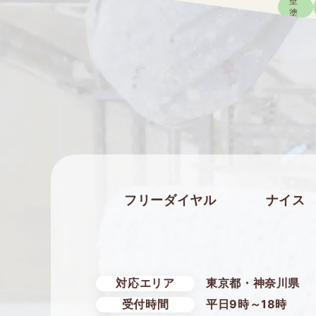
壁
塗
装
外壁塗
外
フリーダイヤル
ナイス
壁
塗
装
外壁塗
対応エリア
東京都・神奈川県
受付時間
平日9時～18時