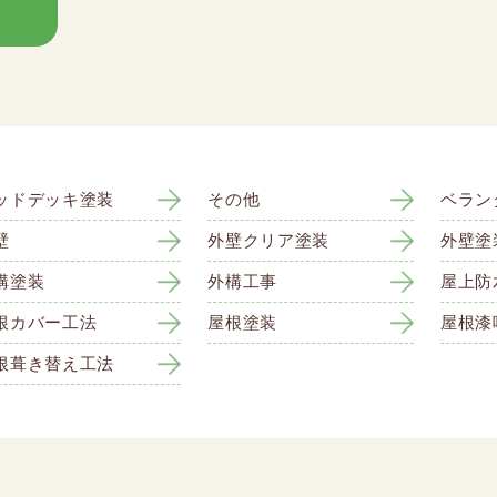
ッドデッキ塗装
その他
ベラン
壁
外壁クリア塗装
外壁塗
構塗装
外構工事
屋上防
根カバー工法
屋根塗装
屋根漆
根葺き替え工法