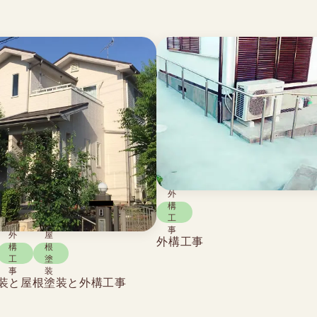
外
構
工
事
外
屋
外構工事
構
根
工
塗
事
装
装と屋根塗装と外構工事