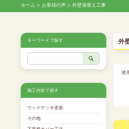
ホーム
>
お客様の声
>
外壁張替え工事
キーワードで探す
外
使
施工内容で探す
ウッドデッキ塗装
その他
下屋根カバー工法